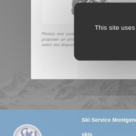
This site uses
Photos non contractuelles : le magasin est libr
proposer un produit équivalent dans cette catég
selon ses disponibilités.
Ski Service Montgenè
skis