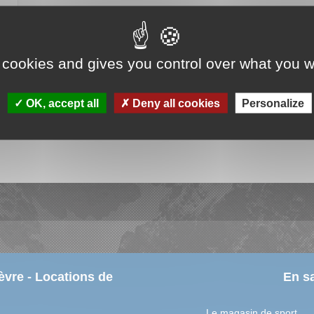
Prix de la location pour 6 jours à partir du 07/08/2026
40.00 €
 cookies and gives you control over what you w
e de
orie
OK, accept all
Deny all cookies
Personalize
vre - Locations de
En sa
Le magasin de sport