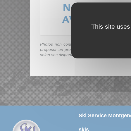
This site uses
Photos non contractuelles : le magasin est libr
proposer un produit équivalent dans cette catég
selon ses disponibilités.
Ski Service Montgenè
skis