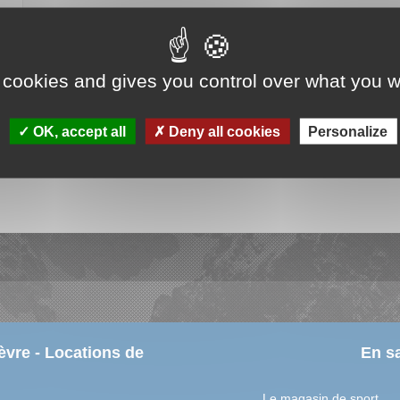
Prix de la location pour 6 jours à partir du 08/08/2026
20.00 €
 cookies and gives you control over what you w
OK, accept all
Deny all cookies
Personalize
e de
orie
vre - Locations de
En sa
Le magasin de sport